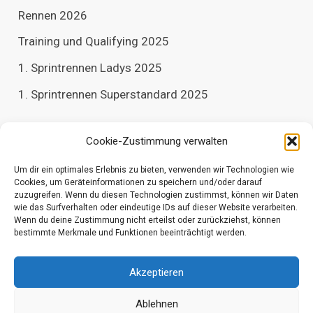
Rennen 2026
Training und Qualifying 2025
1. Sprintrennen Ladys 2025
1. Sprintrennen Superstandard 2025
Archiv
Cookie-Zustimmung verwalten
Um dir ein optimales Erlebnis zu bieten, verwenden wir Technologien wie
A
Cookies, um Geräteinformationen zu speichern und/oder darauf
r
zuzugreifen. Wenn du diesen Technologien zustimmst, können wir Daten
c
wie das Surfverhalten oder eindeutige IDs auf dieser Website verarbeiten.
h
Wenn du deine Zustimmung nicht erteilst oder zurückziehst, können
i
bestimmte Merkmale und Funktionen beeinträchtigt werden.
v
Copyright © 2026 Rasentrecker Neuhemsbach e. V.
Akzeptieren
Kontakt
Ablehnen