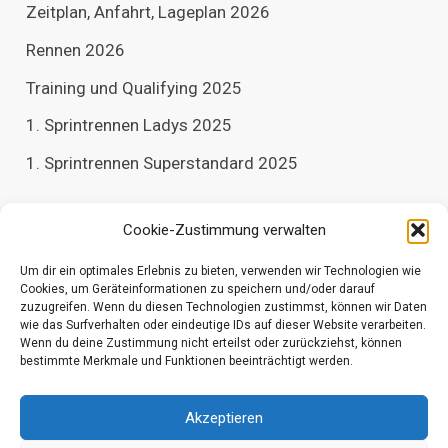
Zeitplan, Anfahrt, Lageplan 2026
Rennen 2026
Training und Qualifying 2025
1. Sprintrennen Ladys 2025
1. Sprintrennen Superstandard 2025
Archiv
Cookie-Zustimmung verwalten
Um dir ein optimales Erlebnis zu bieten, verwenden wir Technologien wie
A
Cookies, um Geräteinformationen zu speichern und/oder darauf
r
zuzugreifen. Wenn du diesen Technologien zustimmst, können wir Daten
c
wie das Surfverhalten oder eindeutige IDs auf dieser Website verarbeiten.
h
Wenn du deine Zustimmung nicht erteilst oder zurückziehst, können
i
bestimmte Merkmale und Funktionen beeinträchtigt werden.
v
Copyright © 2026 Rasentrecker Neuhemsbach e. V.
Akzeptieren