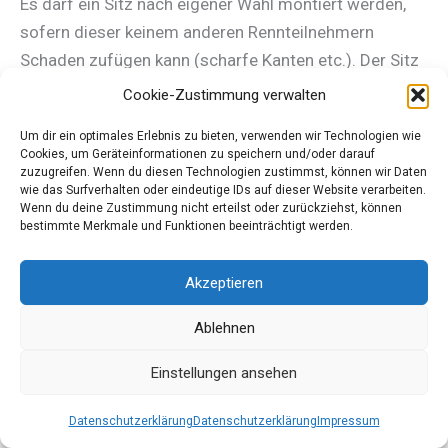
Es darf ein Sitz nach eigener Wahl montiert werden,
sofern dieser keinem anderen Rennteilnehmern
Schaden zufügen kann (scharfe Kanten etc.). Der Sitz
darf angepasst oder verändert werden.
Cookie-Zustimmung verwalten
Um dir ein optimales Erlebnis zu bieten, verwenden wir Technologien wie
9.2 Schutz um den Sitz
Cookies, um Geräteinformationen zu speichern und/oder darauf
Zur eigenen Sicherheit darf eine Schutzvorrichtung
zuzugreifen. Wenn du diesen Technologien zustimmst, können wir Daten
wie das Surfverhalten oder eindeutige IDs auf dieser Website verarbeiten.
um den Sitz montiert werden. Diese Vorrichtung,
Wenn du deine Zustimmung nicht erteilst oder zurückziehst, können
welche nur den Sitz umgeben darf, kann z.B. aus
bestimmte Merkmale und Funktionen beeinträchtigt werden.
Stahlrohr gefertigt werden. Das Rohr kann mit
Akzeptieren
Schaumgummi oder dgl. ummantelt werden. Der
Abstand der Rohre zum Sitz darf nicht größer als 100
Ablehnen
mm sein.
Einstellungen ansehen
Datenschutzerklärung
Datenschutzerklärung
Impressum