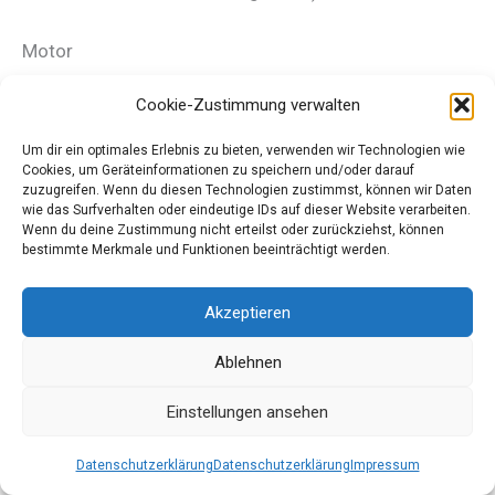
Motor
Nur originale Rasenmähermotoren
Cookie-Zustimmung verwalten
Motor-Notausschalter beim unfreiwilligen
Verlassen des Fahrzeugs (Sitzschalter oder
Um dir ein optimales Erlebnis zu bieten, verwenden wir Technologien wie
Cookies, um Geräteinformationen zu speichern und/oder darauf
Reißleine).
zuzugreifen. Wenn du diesen Technologien zustimmst, können wir Daten
Es darf nur handelsüblicher, an einer
wie das Surfverhalten oder eindeutige IDs auf dieser Website verarbeiten.
Wenn du deine Zustimmung nicht erteilst oder zurückziehst, können
öffentlichen Tankstelle zu erwerbender
bestimmte Merkmale und Funktionen beeinträchtigt werden.
Kraftstoff verwendet werden.
Akzeptieren
Antrieb/Getriebe und Bremse
Der Antrieb muss mindestens durch einen
Ablehnen
Keilriemen oder in der Originalbauweise
Einstellungen ansehen
realisiert sein.
Eine funktionstüchtige Bremse
muss
Datenschutzerklärung
Datenschutzerklärung
Impressum
während des gesamten Rennverlaufs