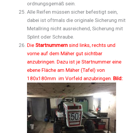
ordnungsgemäß sein.
Alle Reifen müssen sicher befestigt sein,
dabei ist oftmals die originale Sicherung mit
Metallring nicht ausreichend, Sicherung mit
Splint oder Schraube.
Die
Startnummern
sind links, rechts und
vorne auf dem Mäher gut sichtbar
anzubringen. Dazu ist je Startnummer eine
ebene Fläche am Mäher (Tafel) von
180x180mm im Vorfeld anzubringen.
Bild: